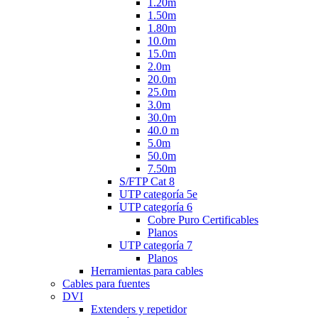
1.20m
1.50m
1.80m
10.0m
15.0m
2.0m
20.0m
25.0m
3.0m
30.0m
40.0 m
5.0m
50.0m
7.50m
S/FTP Cat 8
UTP categoría 5e
UTP categoría 6
Cobre Puro Certificables
Planos
UTP categoría 7
Planos
Herramientas para cables
Cables para fuentes
DVI
Extenders y repetidor