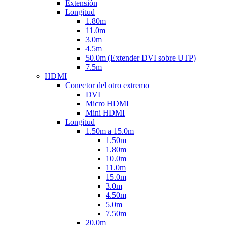
Extensión
Longitud
1.80m
11.0m
3.0m
4.5m
50.0m (Extender DVI sobre UTP)
7.5m
HDMI
Conector del otro extremo
DVI
Micro HDMI
Mini HDMI
Longitud
1.50m a 15.0m
1.50m
1.80m
10.0m
11.0m
15.0m
3.0m
4.50m
5.0m
7.50m
20.0m