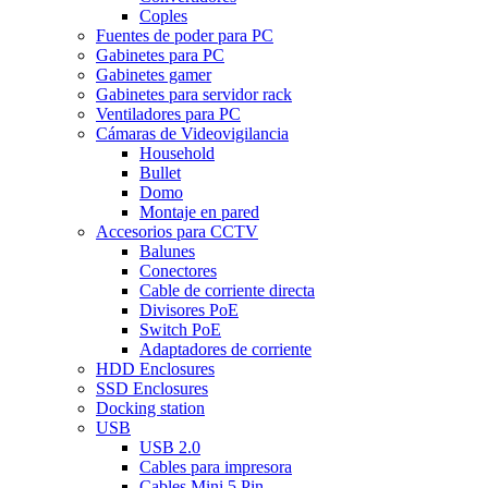
Coples
Fuentes de poder para PC
Gabinetes para PC
Gabinetes gamer
Gabinetes para servidor rack
Ventiladores para PC
Cámaras de Videovigilancia
Household
Bullet
Domo
Montaje en pared
Accesorios para CCTV
Balunes
Conectores
Cable de corriente directa
Divisores PoE
Switch PoE
Adaptadores de corriente
HDD Enclosures
SSD Enclosures
Docking station
USB
USB 2.0
Cables para impresora
Cables Mini 5 Pin