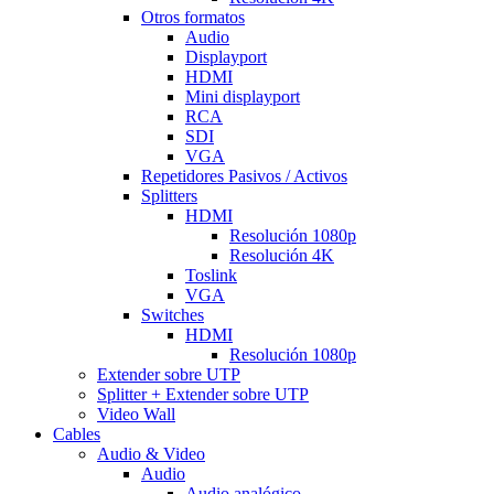
Otros formatos
Audio
Displayport
HDMI
Mini displayport
RCA
SDI
VGA
Repetidores Pasivos / Activos
Splitters
HDMI
Resolución 1080p
Resolución 4K
Toslink
VGA
Switches
HDMI
Resolución 1080p
Extender sobre UTP
Splitter + Extender sobre UTP
Video Wall
Cables
Audio & Video
Audio
Audio analógico