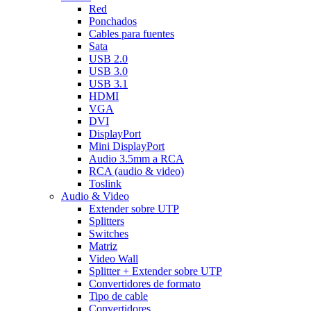
Red
Ponchados
Cables para fuentes
Sata
USB 2.0
USB 3.0
USB 3.1
HDMI
VGA
DVI
DisplayPort
Mini DisplayPort
Audio 3.5mm a RCA
RCA (audio & video)
Toslink
Audio & Video
Extender sobre UTP
Splitters
Switches
Matriz
Video Wall
Splitter + Extender sobre UTP
Convertidores de formato
Tipo de cable
Convertidores