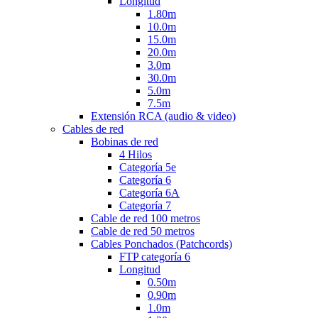
Longitud
1.80m
10.0m
15.0m
20.0m
3.0m
30.0m
5.0m
7.5m
Extensión RCA (audio & video)
Cables de red
Bobinas de red
4 Hilos
Categoría 5e
Categoría 6
Categoría 6A
Categoría 7
Cable de red 100 metros
Cable de red 50 metros
Cables Ponchados (Patchcords)
FTP categoría 6
Longitud
0.50m
0.90m
1.0m