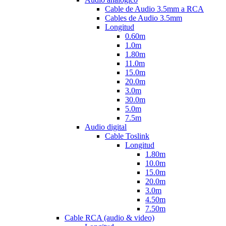
Cable de Audio 3.5mm a RCA
Cables de Audio 3.5mm
Longitud
0.60m
1.0m
1.80m
11.0m
15.0m
20.0m
3.0m
30.0m
5.0m
7.5m
Audio digital
Cable Toslink
Longitud
1.80m
10.0m
15.0m
20.0m
3.0m
4.50m
7.50m
Cable RCA (audio & video)