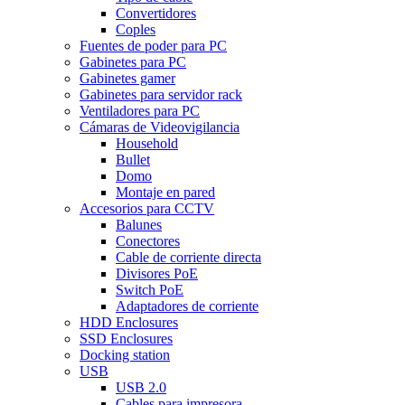
Convertidores
Coples
Fuentes de poder para PC
Gabinetes para PC
Gabinetes gamer
Gabinetes para servidor rack
Ventiladores para PC
Cámaras de Videovigilancia
Household
Bullet
Domo
Montaje en pared
Accesorios para CCTV
Balunes
Conectores
Cable de corriente directa
Divisores PoE
Switch PoE
Adaptadores de corriente
HDD Enclosures
SSD Enclosures
Docking station
USB
USB 2.0
Cables para impresora