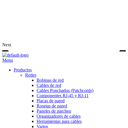
Next
Menu
Productos
Redes
Bobinas de red
Cables de red
Cables Ponchados (Patchcords)
Componentes RJ-45 y RJ-11
Placas de pared
Rosetas de pared
Paneles de parcheo
Organizadores de cables
Herramientas para cables
Varios