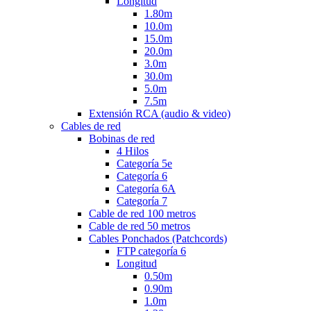
Longitud
1.80m
10.0m
15.0m
20.0m
3.0m
30.0m
5.0m
7.5m
Extensión RCA (audio & video)
Cables de red
Bobinas de red
4 Hilos
Categoría 5e
Categoría 6
Categoría 6A
Categoría 7
Cable de red 100 metros
Cable de red 50 metros
Cables Ponchados (Patchcords)
FTP categoría 6
Longitud
0.50m
0.90m
1.0m