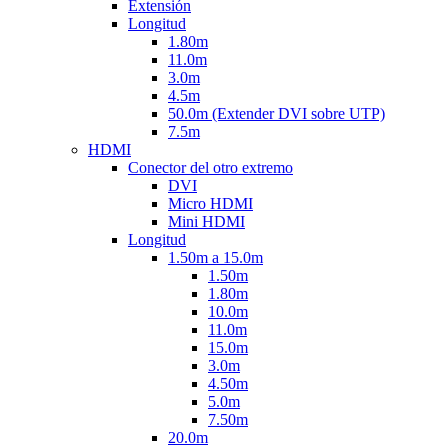
Extensión
Longitud
1.80m
11.0m
3.0m
4.5m
50.0m (Extender DVI sobre UTP)
7.5m
HDMI
Conector del otro extremo
DVI
Micro HDMI
Mini HDMI
Longitud
1.50m a 15.0m
1.50m
1.80m
10.0m
11.0m
15.0m
3.0m
4.50m
5.0m
7.50m
20.0m