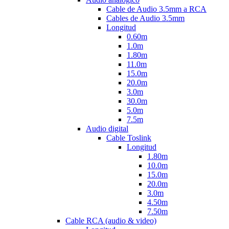
Cable de Audio 3.5mm a RCA
Cables de Audio 3.5mm
Longitud
0.60m
1.0m
1.80m
11.0m
15.0m
20.0m
3.0m
30.0m
5.0m
7.5m
Audio digital
Cable Toslink
Longitud
1.80m
10.0m
15.0m
20.0m
3.0m
4.50m
7.50m
Cable RCA (audio & video)