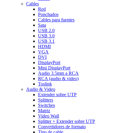
Cables
Red
Ponchados
Cables para fuentes
Sata
USB 2.0
USB 3.0
USB 3.1
HDMI
VGA
DVI
DisplayPort
Mini DisplayPort
Audio 3.5mm a RCA
RCA (audio & video)
Toslink
Audio & Video
Extender sobre UTP
Splitters
Switches
Matriz
Video Wall
Splitter + Extender sobre UTP
Convertidores de formato
Tipo de cable