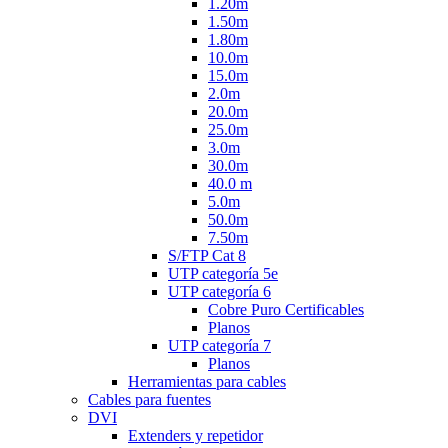
1.20m
1.50m
1.80m
10.0m
15.0m
2.0m
20.0m
25.0m
3.0m
30.0m
40.0 m
5.0m
50.0m
7.50m
S/FTP Cat 8
UTP categoría 5e
UTP categoría 6
Cobre Puro Certificables
Planos
UTP categoría 7
Planos
Herramientas para cables
Cables para fuentes
DVI
Extenders y repetidor