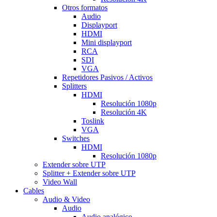
Otros formatos
Audio
Displayport
HDMI
Mini displayport
RCA
SDI
VGA
Repetidores Pasivos / Activos
Splitters
HDMI
Resolución 1080p
Resolución 4K
Toslink
VGA
Switches
HDMI
Resolución 1080p
Extender sobre UTP
Splitter + Extender sobre UTP
Video Wall
Cables
Audio & Video
Audio
Audio analógico