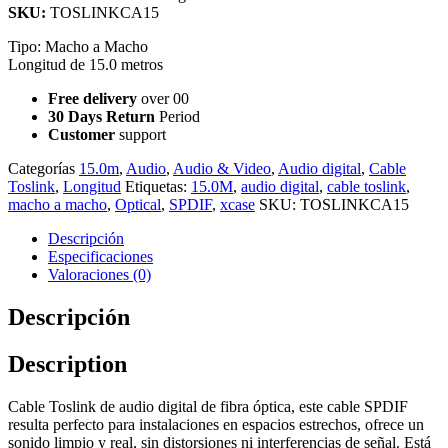
SKU:
TOSLINKCA15
Tipo: Macho a Macho
Longitud de 15.0 metros
Free delivery
over 00
30 Days Return
Period
Customer
support
Categorías
15.0m
,
Audio
,
Audio & Video
,
Audio digital
,
Cable
Toslink
,
Longitud
Etiquetas:
15.0M
,
audio digital
,
cable toslink
,
macho a macho
,
Optical
,
SPDIF
,
xcase
SKU:
TOSLINKCA15
Descripción
Especificaciones
Valoraciones (0)
Descripción
Description
Cable Toslink de audio digital de fibra óptica, este cable SPDIF
resulta perfecto para instalaciones en espacios estrechos, ofrece un
sonido limpio y real, sin distorsiones ni interferencias de señal. Está