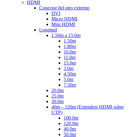
HDMI
Conector del otro extremo
DVI
Micro HDMI
Mini HDMI
Longitud
1.50m a 15.0m
1.50m
1.80m
10.0m
11.0m
15.0m
3.0m
4.50m
5.0m
7.50m
20.0m
25.0m
30.0m
40m – 120m (Extenders HDMI sobre
UTP)
100.0m
120.0m
40.0m
50.0m