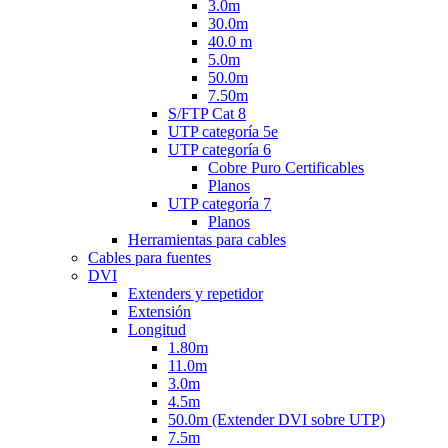
3.0m
30.0m
40.0 m
5.0m
50.0m
7.50m
S/FTP Cat 8
UTP categoría 5e
UTP categoría 6
Cobre Puro Certificables
Planos
UTP categoría 7
Planos
Herramientas para cables
Cables para fuentes
DVI
Extenders y repetidor
Extensión
Longitud
1.80m
11.0m
3.0m
4.5m
50.0m (Extender DVI sobre UTP)
7.5m