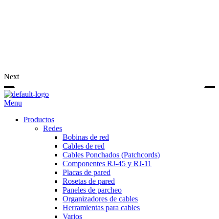
Next
Menu
Productos
Redes
Bobinas de red
Cables de red
Cables Ponchados (Patchcords)
Componentes RJ-45 y RJ-11
Placas de pared
Rosetas de pared
Paneles de parcheo
Organizadores de cables
Herramientas para cables
Varios