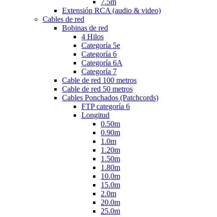
7.5m
Extensión RCA (audio & video)
Cables de red
Bobinas de red
4 Hilos
Categoría 5e
Categoría 6
Categoría 6A
Categoría 7
Cable de red 100 metros
Cable de red 50 metros
Cables Ponchados (Patchcords)
FTP categoría 6
Longitud
0.50m
0.90m
1.0m
1.20m
1.50m
1.80m
10.0m
15.0m
2.0m
20.0m
25.0m