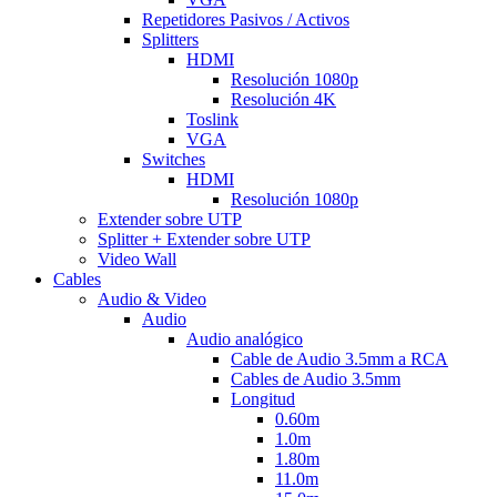
Repetidores Pasivos / Activos
Splitters
HDMI
Resolución 1080p
Resolución 4K
Toslink
VGA
Switches
HDMI
Resolución 1080p
Extender sobre UTP
Splitter + Extender sobre UTP
Video Wall
Cables
Audio & Video
Audio
Audio analógico
Cable de Audio 3.5mm a RCA
Cables de Audio 3.5mm
Longitud
0.60m
1.0m
1.80m
11.0m