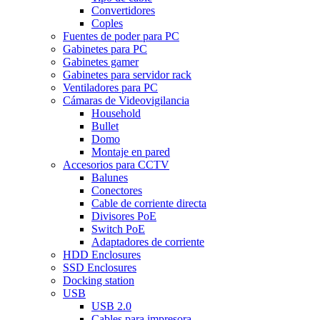
Convertidores
Coples
Fuentes de poder para PC
Gabinetes para PC
Gabinetes gamer
Gabinetes para servidor rack
Ventiladores para PC
Cámaras de Videovigilancia
Household
Bullet
Domo
Montaje en pared
Accesorios para CCTV
Balunes
Conectores
Cable de corriente directa
Divisores PoE
Switch PoE
Adaptadores de corriente
HDD Enclosures
SSD Enclosures
Docking station
USB
USB 2.0
Cables para impresora