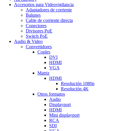
Accesorios para Videovigilancia
Adaptadores de corriente
Balunes
Cable de corriente directa
Conectores
Divisores PoE
Switch PoE
Audio & Video
Convertidores
Coples
DVI
HDMI
VGA
Matriz
HDMI
Resolución 1080p
Resolución 4K
Otros formatos
Audio
Displayport
HDMI
Mini displayport
RCA
SDI
VGA