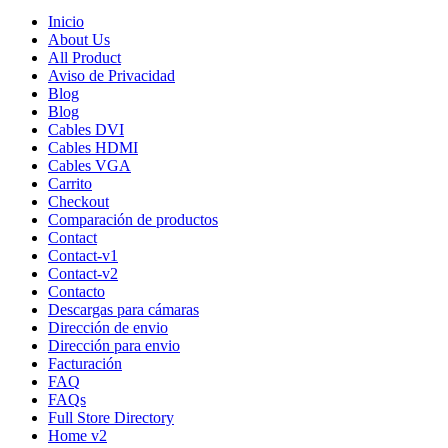
Inicio
About Us
All Product
Aviso de Privacidad
Blog
Blog
Cables DVI
Cables HDMI
Cables VGA
Carrito
Checkout
Comparación de productos
Contact
Contact-v1
Contact-v2
Contacto
Descargas para cámaras
Dirección de envio
Dirección para envio
Facturación
FAQ
FAQs
Full Store Directory
Home v2