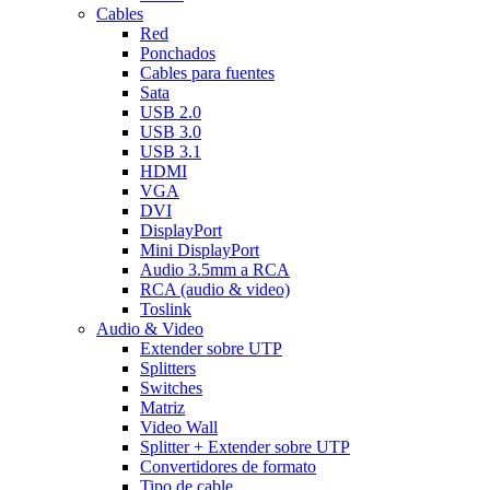
Cables
Red
Ponchados
Cables para fuentes
Sata
USB 2.0
USB 3.0
USB 3.1
HDMI
VGA
DVI
DisplayPort
Mini DisplayPort
Audio 3.5mm a RCA
RCA (audio & video)
Toslink
Audio & Video
Extender sobre UTP
Splitters
Switches
Matriz
Video Wall
Splitter + Extender sobre UTP
Convertidores de formato
Tipo de cable