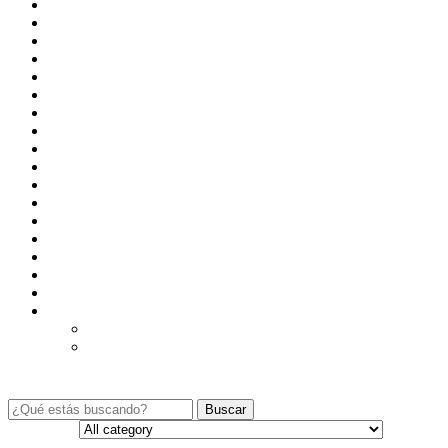
Home v2
Home v3
Home v3 Full Color Background
Home-v1
Lista de deseos
Lo más vendido
Lo más visto
Mayorista o Distribuidor / Integrador
Mi cuenta
My Account
Nosotros
Pedido
Productos nuevos
Shop
Shop
Terms and Conditions
Track your Order
WooCommerce Shortcodes
Best Selling Products
Featured Products
Buscar
Categories