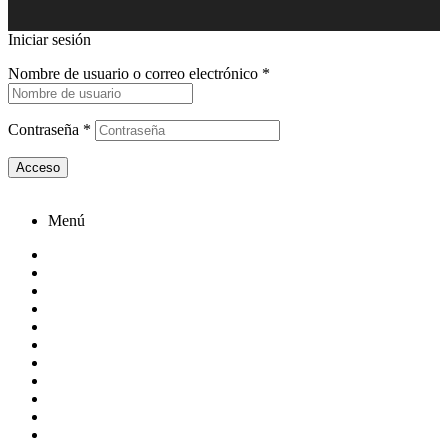
Iniciar sesión
Crea una cuenta
Nombre de usuario o correo electrónico
*
Contraseña
*
Acceso
¿Perdiste tu contraseña?
Menú
Conócenos
Redes
Fuentes de poder para computadora
Gabinetes gamer
Cámaras de Videovigilancia
SSD Enclosures
Cables
HDMI
VGA
Audio
Mayorista o Distribuidor / Integrador