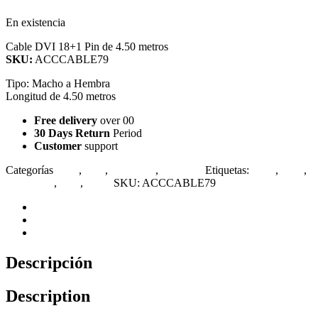
En existencia
Cable DVI 18+1 Pin de 4.50 metros
SKU:
ACCCABLE79
Tipo: Macho a Hembra
Longitud de 4.50 metros
Free delivery
over 00
30 Days Return
Period
Customer
support
Categorías
4.5m
,
DVI
,
Extensión
,
Longitud
Etiquetas:
24+5
,
3.0m
,
cobre puro
,
DVI
,
xcase
SKU:
ACCCABLE79
Descripción
Especificaciones
Valoraciones (0)
Descripción
Description