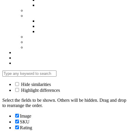
Rosetas de pared
Organizadores de cables
Paneles de parcheo
12 puertos
24 puertos
48 puertos
Pinzas de Ponchado de Impacto y Peladoras
Probadores de cables
Varios
SSD Enclosures
Ventiladores gamer
Ventiladores para PC
Hide similarities
Highlight differences
Select the fields to be shown. Others will be hidden. Drag and drop
to rearrange the order.
Image
SKU
Rating