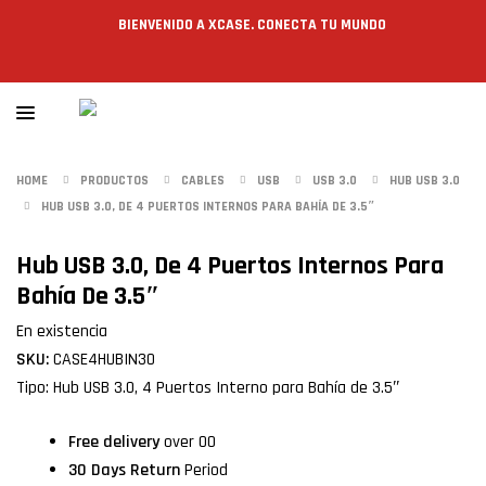
BIENVENIDO A XCASE. CONECTA TU MUNDO
HOME
PRODUCTOS
CABLES
USB
USB 3.0
HUB USB 3.0
HUB USB 3.0, DE 4 PUERTOS INTERNOS PARA BAHÍA DE 3.5″
Hub USB 3.0, De 4 Puertos Internos Para
Bahía De 3.5″
En existencia
SKU:
CASE4HUBIN30
Tipo: Hub USB 3.0, 4 Puertos Interno para Bahía de 3.5″
Free delivery
over 00
30 Days Return
Period