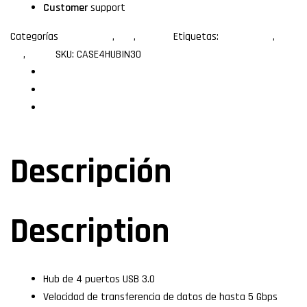
Customer
support
Categorías
Hub USB 3.0
,
USB
,
USB 3.0
Etiquetas:
hub interno
,
Usb
3.0
,
xcase
SKU:
CASE4HUBIN30
Descripción
Especificaciones
Valoraciones (0)
Descripción
Description
Hub de 4 puertos USB 3.0
Velocidad de transferencia de datos de hasta 5 Gbps