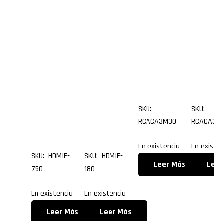
Versi
Versi
de
de
ón
ón
30.0
15.
1.3 de
1.3 de
metr
me
7.50
1.80
os
os
metr
metr
SKU:
SKU:
os
os
RCACA3M30
RCACA3M
En existencia
En existe
SKU: HDMIE-
SKU: HDMIE-
Leer Más
Lee
750
180
En existencia
En existencia
Leer Más
Leer Más