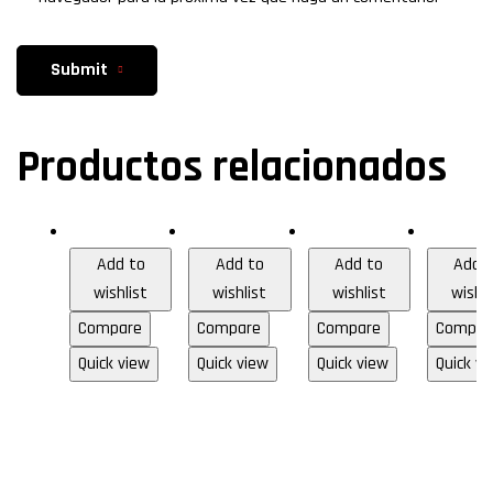
Submit
Productos relacionados
HDMI
HDMI
Audio & Video
Audio & 
Add to
Add to
Add to
Add 
wishlist
wishlist
wishlist
wishli
Compare
Compare
Compare
Compar
Quick view
Quick view
Quick view
Quick vi
Cable
Cable
Cable
Cab
HDMI
HDMI
RCA
RC