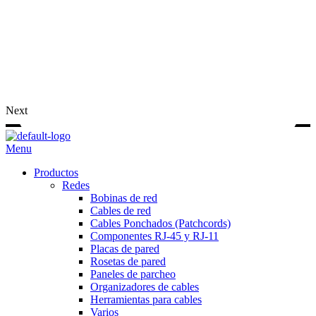
Next
Menu
Productos
Redes
Bobinas de red
Cables de red
Cables Ponchados (Patchcords)
Componentes RJ-45 y RJ-11
Placas de pared
Rosetas de pared
Paneles de parcheo
Organizadores de cables
Herramientas para cables
Varios