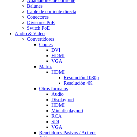
Adaptadores de corriente
Balunes
Cable de corriente directa
Conectores
Divisores PoE
Switch PoE
Audio & Video
Convertidores
Coples
DVI
HDMI
VGA
Matriz
HDMI
Resolución 1080p
Resolución 4K
Otros formatos
Audio
Displayport
HDMI
Mini displayport
RCA
SDI
VGA
Repetidores Pasivos / Activos