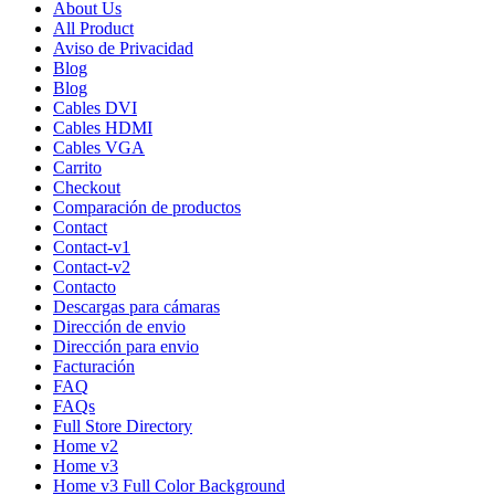
About Us
All Product
Aviso de Privacidad
Blog
Blog
Cables DVI
Cables HDMI
Cables VGA
Carrito
Checkout
Comparación de productos
Contact
Contact-v1
Contact-v2
Contacto
Descargas para cámaras
Dirección de envio
Dirección para envio
Facturación
FAQ
FAQs
Full Store Directory
Home v2
Home v3
Home v3 Full Color Background