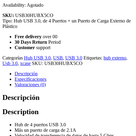
Availability:
Agotado
SKU:
USB30HUBX5CO
Tipo: Hub USB 3.0, de 4 Puertos + un Puerto de Carga Externo de
Plástico
Free delivery
over 00
30 Days Return
Period
Customer
support
Categorías
Hub USB 3.0
,
USB
,
USB 3.0
Etiquetas:
hub externo
,
Usb 3.0
,
xcase
SKU:
USB30HUBX5CO
Descripción
Especificaciones
Valoraciones (0)
Descripción
Description
Hub de 4 puertos USB 3.0
Más un puerto de carga de 2.1A
Velocidad de transferencia de datos de hasta 5 Gbps