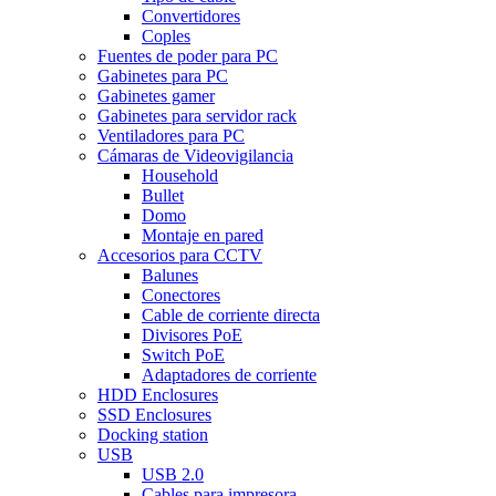
Convertidores
Coples
Fuentes de poder para PC
Gabinetes para PC
Gabinetes gamer
Gabinetes para servidor rack
Ventiladores para PC
Cámaras de Videovigilancia
Household
Bullet
Domo
Montaje en pared
Accesorios para CCTV
Balunes
Conectores
Cable de corriente directa
Divisores PoE
Switch PoE
Adaptadores de corriente
HDD Enclosures
SSD Enclosures
Docking station
USB
USB 2.0
Cables para impresora