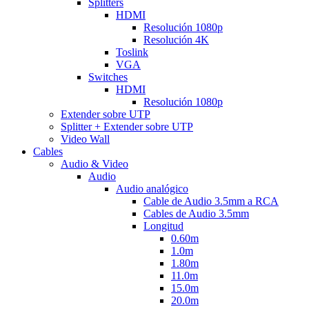
Splitters
HDMI
Resolución 1080p
Resolución 4K
Toslink
VGA
Switches
HDMI
Resolución 1080p
Extender sobre UTP
Splitter + Extender sobre UTP
Video Wall
Cables
Audio & Video
Audio
Audio analógico
Cable de Audio 3.5mm a RCA
Cables de Audio 3.5mm
Longitud
0.60m
1.0m
1.80m
11.0m
15.0m
20.0m