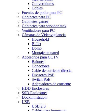
Convertidores
Coples
Fuentes de poder para PC
Gabinetes para PC
Gabinetes gamer
Gabinetes para servidor rack
Ventiladores para PC
Cámaras de Videovigilancia
Household
Bullet
Domo
Montaje en pared
Accesorios para CCTV
Balunes
Conectores
Cable de corriente directa
Divisores PoE
Switch PoE
Adaptadores de corriente
HDD Enclosures
SSD Enclosures
Docking station
USB
USB 2.0
Cables para impresora