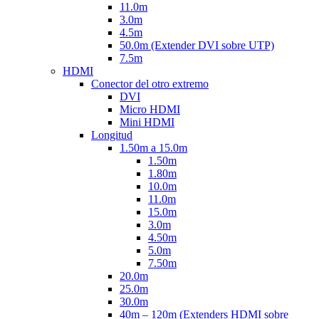
11.0m
3.0m
4.5m
50.0m (Extender DVI sobre UTP)
7.5m
HDMI
Conector del otro extremo
DVI
Micro HDMI
Mini HDMI
Longitud
1.50m a 15.0m
1.50m
1.80m
10.0m
11.0m
15.0m
3.0m
4.50m
5.0m
7.50m
20.0m
25.0m
30.0m
40m – 120m (Extenders HDMI sobre