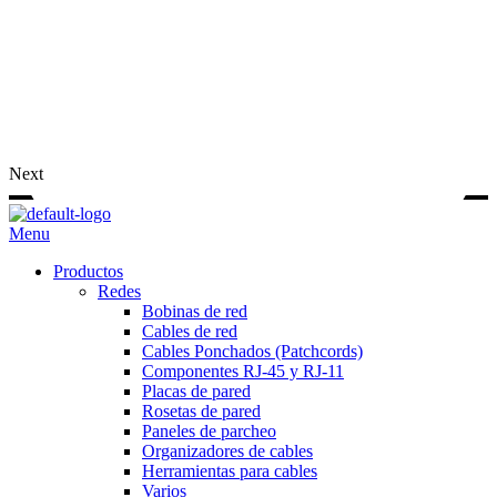
Next
Menu
Productos
Redes
Bobinas de red
Cables de red
Cables Ponchados (Patchcords)
Componentes RJ-45 y RJ-11
Placas de pared
Rosetas de pared
Paneles de parcheo
Organizadores de cables
Herramientas para cables
Varios