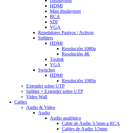
Displayport
HDMI
Mini displayport
RCA
SDI
VGA
Repetidores Pasivos / Activos
Splitters
HDMI
Resolución 1080p
Resolución 4K
Toslink
VGA
Switches
HDMI
Resolución 1080p
Extender sobre UTP
Splitter + Extender sobre UTP
Video Wall
Cables
Audio & Video
Audio
Audio analógico
Cable de Audio 3.5mm a RCA
Cables de Audio 3.5mm