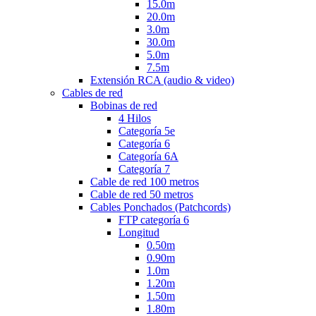
15.0m
20.0m
3.0m
30.0m
5.0m
7.5m
Extensión RCA (audio & video)
Cables de red
Bobinas de red
4 Hilos
Categoría 5e
Categoría 6
Categoría 6A
Categoría 7
Cable de red 100 metros
Cable de red 50 metros
Cables Ponchados (Patchcords)
FTP categoría 6
Longitud
0.50m
0.90m
1.0m
1.20m
1.50m
1.80m