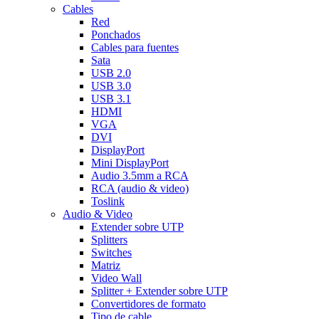
Cables
Red
Ponchados
Cables para fuentes
Sata
USB 2.0
USB 3.0
USB 3.1
HDMI
VGA
DVI
DisplayPort
Mini DisplayPort
Audio 3.5mm a RCA
RCA (audio & video)
Toslink
Audio & Video
Extender sobre UTP
Splitters
Switches
Matriz
Video Wall
Splitter + Extender sobre UTP
Convertidores de formato
Tipo de cable