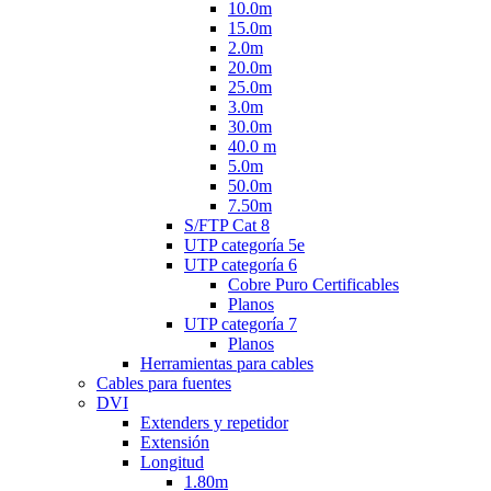
10.0m
15.0m
2.0m
20.0m
25.0m
3.0m
30.0m
40.0 m
5.0m
50.0m
7.50m
S/FTP Cat 8
UTP categoría 5e
UTP categoría 6
Cobre Puro Certificables
Planos
UTP categoría 7
Planos
Herramientas para cables
Cables para fuentes
DVI
Extenders y repetidor
Extensión
Longitud
1.80m