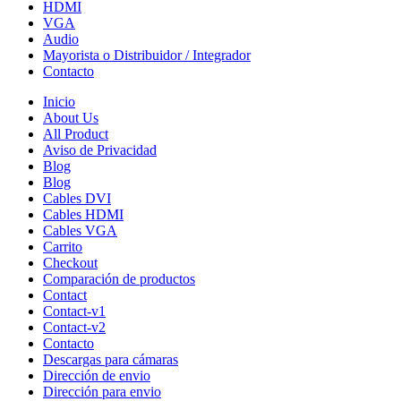
HDMI
VGA
Audio
Mayorista o Distribuidor / Integrador
Contacto
Inicio
About Us
All Product
Aviso de Privacidad
Blog
Blog
Cables DVI
Cables HDMI
Cables VGA
Carrito
Checkout
Comparación de productos
Contact
Contact-v1
Contact-v2
Contacto
Descargas para cámaras
Dirección de envio
Dirección para envio