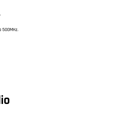
.
ta 500MHz.
dio