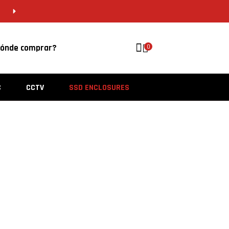
CDMX 55 5646 8201 | VERACRUZ 229 956 
ónde comprar?
0
C
CCTV
SSD ENCLOSURES