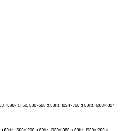
 60, 1080P @ 50, 800×600 a 60Hz, 1024×768 a 60Hz, 1280×1024
a 60Hz, 1600×1200 a 60Hz, 1920×1080 a 60Hz, 1920×1200 a