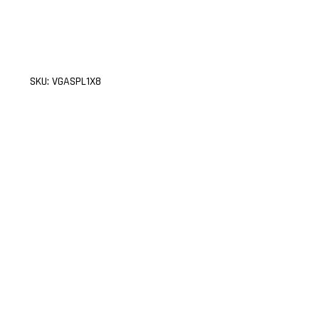
,
xcase
SKU:
VGASPL1X8