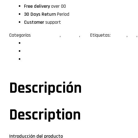
Free delivery
over 00
30 Days Return
Period
Customer
support
Categorías
Convertidores
,
Splitters
,
VGA
Etiquetas:
splitter
,
VGA
Descripción
Especificaciones
Valoraciones (0)
Descripción
Description
Introducción del producto