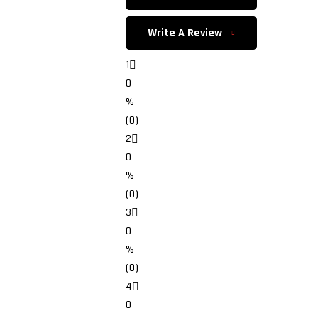
Write A Review
1
0
%
(0)
2
0
%
(0)
3
0
%
(0)
4
0