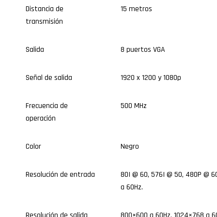
Distancia de
15 metros
transmisión
Salida
8 puertos VGA
Señal de salida
1920 x 1200 y 1080p
Frecuencia de
500 MHz
operación
Color
Negro
Resolución de entrada
80I @ 60, 576I @ 50, 480P @ 6
a 60Hz.
Resolución de salida
800×600 a 60Hz, 1024×768 a 60