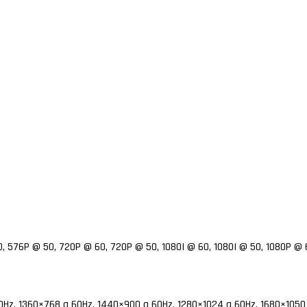
0, 576P @ 50, 720P @ 60, 720P @ 50, 1080I @ 60, 1080I @ 50, 1080P @
Hz, 1360×768 a 60Hz, 1440×900 a 60Hz, 1280×1024 a 60Hz, 1680×1050 