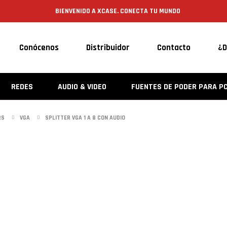
BIENVENIDO A XCASE. CONECTA TU MUNDO
Conócenos
Distribuidor
Contacto
¿D
REDES
AUDIO & VIDEO
FUENTES DE PODER PARA P
RS
VGA
SPLITTER VGA 1 A 8 CON AUDIO