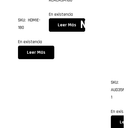
os
RCACA3M180
al
(R/
En existencia
SKU: HDMIE-
Negr
de
Leer Más
180
o con
11.0
En existencia
4
me
Leer Más
ventil
os
ador
SKU:
es
AUD35M2
1
Argb
En existe
torna
Lee