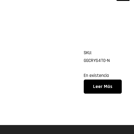
do
aura
sync
SKU:
GGCRYS4TO-N
En existencia
Leer Más