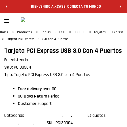
BIENVENIDO A XCASE. CONECTA TU MUNDO
Home
Productos
Cables
USB
USB 3.0
Tarjetas PCI Express
Tarjeta PCI Express USB 3.0 con 4 Puertos
Tarjeta PCI Express USB 3.0 Con 4 Puertos
En existencia
SKU:
PCI30304
Tipo: Tarjeta PCI Express USB 3.0 con 4 Puertos
Free delivery
over 00
30 Days Return
Period
Customer
support
Categorías
Tarjetas PCI Express
,
USB
,
USB 3.0
Etiquetas:
pci
express
,
Usb 3.0
,
xcase
SKU:
PCI30304