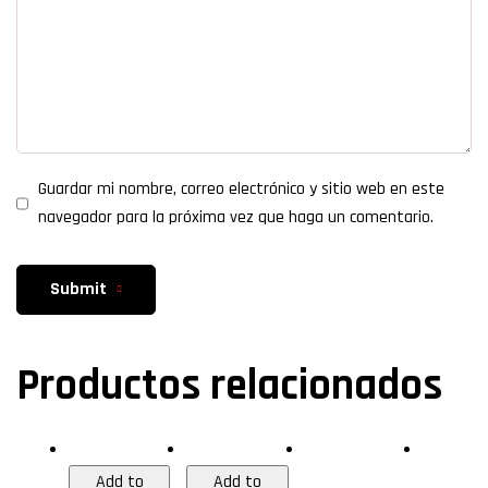
Guardar mi nombre, correo electrónico y sitio web en este
navegador para la próxima vez que haga un comentario.
Submit
Productos relacionados
HDMI
Audio & Video
Gabinetes
Audio
gamer
analógico
Add to
Add to