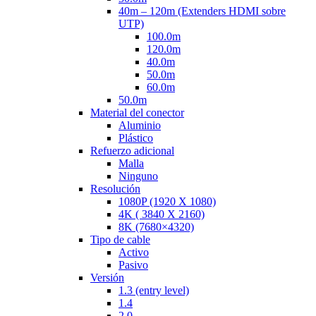
40m – 120m (Extenders HDMI sobre
UTP)
100.0m
120.0m
40.0m
50.0m
60.0m
50.0m
Material del conector
Aluminio
Plástico
Refuerzo adicional
Malla
Ninguno
Resolución
1080P (1920 X 1080)
4K ( 3840 X 2160)
8K (7680×4320)
Tipo de cable
Activo
Pasivo
Versión
1.3 (entry level)
1.4
2.0