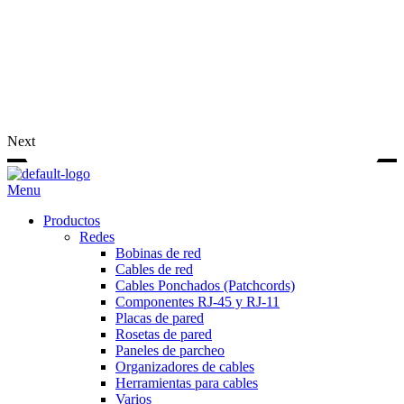
Next
Menu
Productos
Redes
Bobinas de red
Cables de red
Cables Ponchados (Patchcords)
Componentes RJ-45 y RJ-11
Placas de pared
Rosetas de pared
Paneles de parcheo
Organizadores de cables
Herramientas para cables
Varios