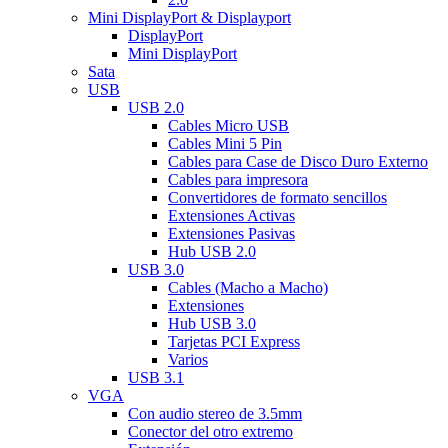
Mini DisplayPort & Displayport
DisplayPort
Mini DisplayPort
Sata
USB
USB 2.0
Cables Micro USB
Cables Mini 5 Pin
Cables para Case de Disco Duro Externo
Cables para impresora
Convertidores de formato sencillos
Extensiones Activas
Extensiones Pasivas
Hub USB 2.0
USB 3.0
Cables (Macho a Macho)
Extensiones
Hub USB 3.0
Tarjetas PCI Express
Varios
USB 3.1
VGA
Con audio stereo de 3.5mm
Conector del otro extremo