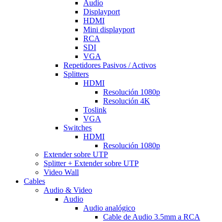
Audio
Displayport
HDMI
Mini displayport
RCA
SDI
VGA
Repetidores Pasivos / Activos
Splitters
HDMI
Resolución 1080p
Resolución 4K
Toslink
VGA
Switches
HDMI
Resolución 1080p
Extender sobre UTP
Splitter + Extender sobre UTP
Video Wall
Cables
Audio & Video
Audio
Audio analógico
Cable de Audio 3.5mm a RCA