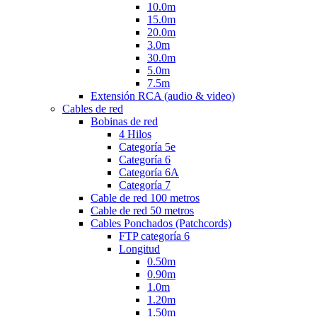
10.0m
15.0m
20.0m
3.0m
30.0m
5.0m
7.5m
Extensión RCA (audio & video)
Cables de red
Bobinas de red
4 Hilos
Categoría 5e
Categoría 6
Categoría 6A
Categoría 7
Cable de red 100 metros
Cable de red 50 metros
Cables Ponchados (Patchcords)
FTP categoría 6
Longitud
0.50m
0.90m
1.0m
1.20m
1.50m