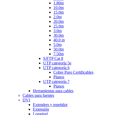
1.80m
10.0m
15.0m
2.0m
20.0m
25.0m
3.0m
30.0m
40.0 m
5.0m
50.0m
7.50m
S/FTP Cat 8
UTP categoría 5e
UTP categoría 6
Cobre Puro Certificables
Planos
UTP categoría 7
Planos
Herramientas para cables
Cables para fuentes
DVI
Extenders y repetidor
Extensión
Longitud