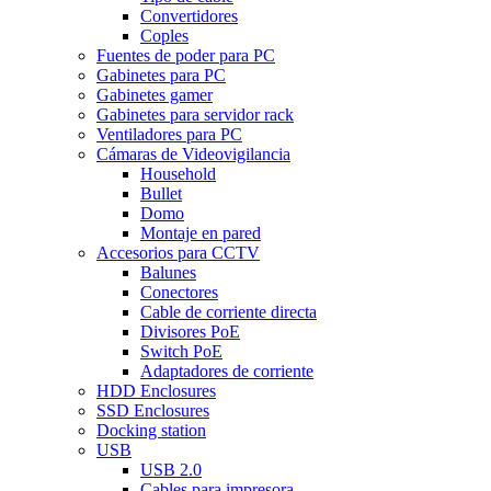
Convertidores
Coples
Fuentes de poder para PC
Gabinetes para PC
Gabinetes gamer
Gabinetes para servidor rack
Ventiladores para PC
Cámaras de Videovigilancia
Household
Bullet
Domo
Montaje en pared
Accesorios para CCTV
Balunes
Conectores
Cable de corriente directa
Divisores PoE
Switch PoE
Adaptadores de corriente
HDD Enclosures
SSD Enclosures
Docking station
USB
USB 2.0
Cables para impresora