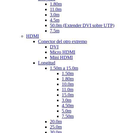
1.80m
11.0m
3.0m
4.5m
50.0m (Extender DVI sobre UTP)
7.5m
HDMI
Conector del otro extremo
DVI
Micro HDMI
Mini HDMI
Longitud
1.50m a 15.0m
1.50m
1.80m
10.0m
11.0m
15.0m
3.0m
4.50m
5.0m
7.50m
20.0m
25.0m
30.0m