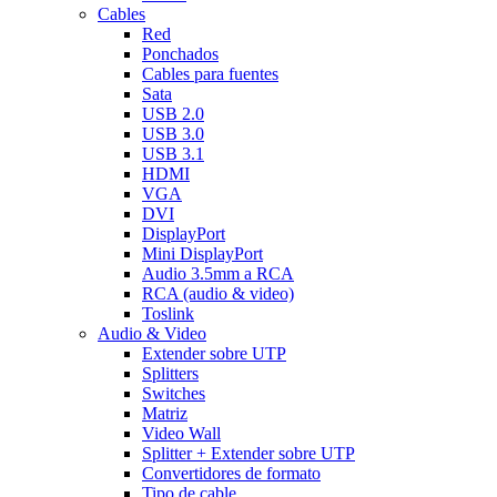
Cables
Red
Ponchados
Cables para fuentes
Sata
USB 2.0
USB 3.0
USB 3.1
HDMI
VGA
DVI
DisplayPort
Mini DisplayPort
Audio 3.5mm a RCA
RCA (audio & video)
Toslink
Audio & Video
Extender sobre UTP
Splitters
Switches
Matriz
Video Wall
Splitter + Extender sobre UTP
Convertidores de formato
Tipo de cable