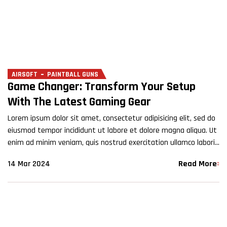
AIRSOFT
PAINTBALL GUNS
Game Changer: Transform Your Setup
With The Latest Gaming Gear
Lorem ipsum dolor sit amet, consectetur adipisicing elit, sed do
eiusmod tempor incididunt ut labore et dolore magna aliqua. Ut
enim ad minim veniam, quis nostrud exercitation ullamco laboris
nisi ut aliquip ex ea commodo…
14 Mar 2024
Read More