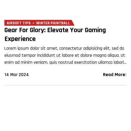
AIRSOFT TIPS
WINTER PAINTBALL
Gear For Glory: Elevate Your Gaming
Experience
Lorem ipsum dolor sit amet, consectetur adipisicing elit, sed do
eiusmod tempor incididunt ut labore et dolore magna aliqua. Ut
enim ad minim veniam, quis nostrud exercitation ullamco laboris
nisi ut aliquip ex ea commodo…
14 Mar 2024
Read More