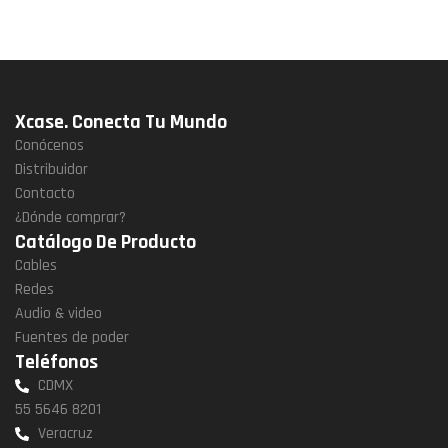
Xcase. Conecta Tu Mundo
Conócenos
Distribuidor
Contacto
¿Dónde comprar?
Catálogo De Producto
Cables
Redes
Audio & video
Fuentes de poder
Teléfonos
CDMX
55 5646 8201
Veracruz