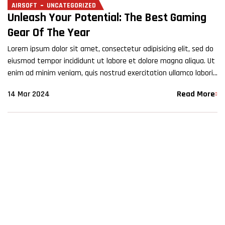
AIRSOFT
UNCATEGORIZED
Unleash Your Potential: The Best Gaming
Gear Of The Year
Lorem ipsum dolor sit amet, consectetur adipisicing elit, sed do
eiusmod tempor incididunt ut labore et dolore magna aliqua. Ut
enim ad minim veniam, quis nostrud exercitation ullamco laboris
nisi ut aliquip ex ea commodo…
14 Mar 2024
Read More