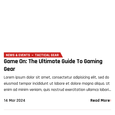
NEWS & EVENTS
TACTICAL GEAR
Game On: The Ultimate Guide To Gaming
Gear
Lorem ipsum dolor sit amet, consectetur adipisicing elit, sed do
eiusmod tempor incididunt ut labore et dolore magna aliqua. Ut
enim ad minim veniam, quis nostrud exercitation ullamco laboris
nisi ut aliquip ex ea commodo…
14 Mar 2024
Read More