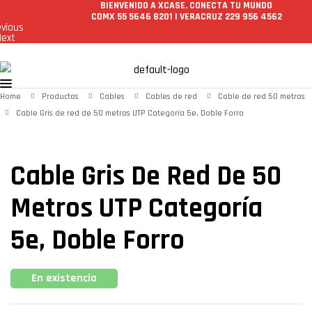
BIENVENIDO A XCASE. CONECTA TU MUNDO
CDMX 55 5646 8201 | VERACRUZ 229 956 4562
evious
Next
Home
Productos
Cables
Cables de red
Cable de red 50 metros
Cable Gris de red de 50 metros UTP Categoría 5e, Doble Forro
Cable Gris De Red De 50
Metros UTP Categoría
5e, Doble Forro
Availability:
En existencia