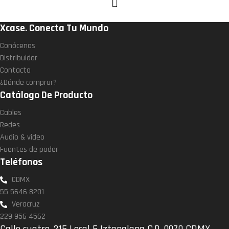
Xcase. Conecta Tu Mundo
Conócenos
Distribuidor
Contacto
¿Dónde comprar?
Catálogo De Producto
Cables
Redes
Audio & video
Fuentes de poder
Teléfonos
CDMX
55 5646 8201
Veracruz
229 956 4562
Calle cuatro, 215 Local 5 Iztapalapa C.P. 0970 CDMX