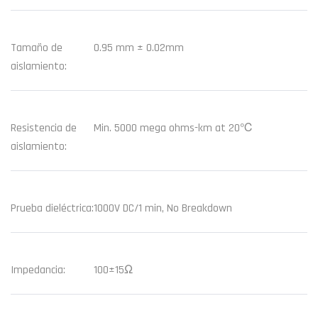
Tamaño de
0.95 mm ± 0.02mm
aislamiento:
Resistencia de
Min. 5000 mega ohms-km at 20℃
aislamiento:
Prueba dieléctrica:
1000V DC/1 min, No Breakdown
Impedancia:
100±15Ω