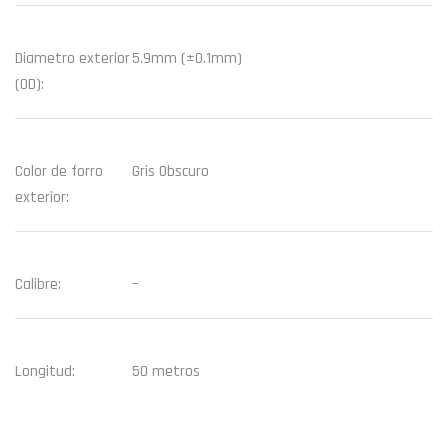
Diametro exterior
5.9mm (±0.1mm)
(OD):
Color de forro
Gris Obscuro
exterior:
Calibre:
–
Longitud:
50 metros