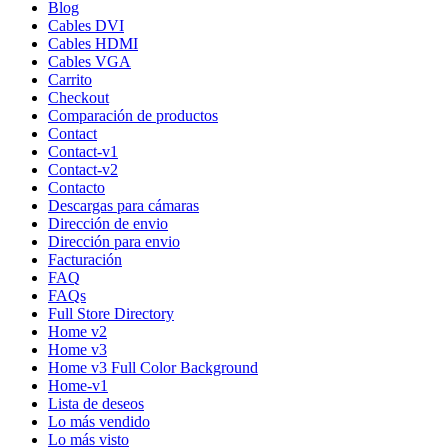
Blog
Cables DVI
Cables HDMI
Cables VGA
Carrito
Checkout
Comparación de productos
Contact
Contact-v1
Contact-v2
Contacto
Descargas para cámaras
Dirección de envio
Dirección para envio
Facturación
FAQ
FAQs
Full Store Directory
Home v2
Home v3
Home v3 Full Color Background
Home-v1
Lista de deseos
Lo más vendido
Lo más visto