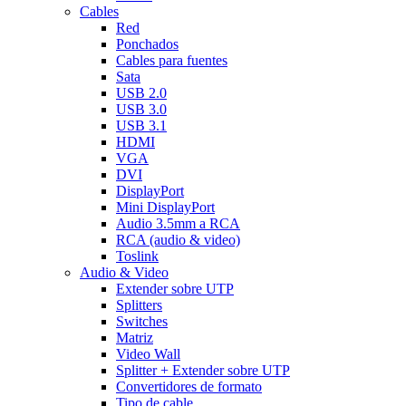
Cables
Red
Ponchados
Cables para fuentes
Sata
USB 2.0
USB 3.0
USB 3.1
HDMI
VGA
DVI
DisplayPort
Mini DisplayPort
Audio 3.5mm a RCA
RCA (audio & video)
Toslink
Audio & Video
Extender sobre UTP
Splitters
Switches
Matriz
Video Wall
Splitter + Extender sobre UTP
Convertidores de formato
Tipo de cable