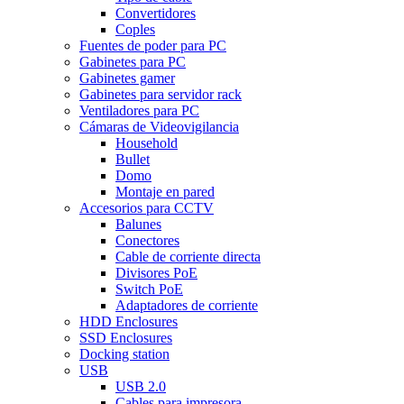
Convertidores
Coples
Fuentes de poder para PC
Gabinetes para PC
Gabinetes gamer
Gabinetes para servidor rack
Ventiladores para PC
Cámaras de Videovigilancia
Household
Bullet
Domo
Montaje en pared
Accesorios para CCTV
Balunes
Conectores
Cable de corriente directa
Divisores PoE
Switch PoE
Adaptadores de corriente
HDD Enclosures
SSD Enclosures
Docking station
USB
USB 2.0
Cables para impresora