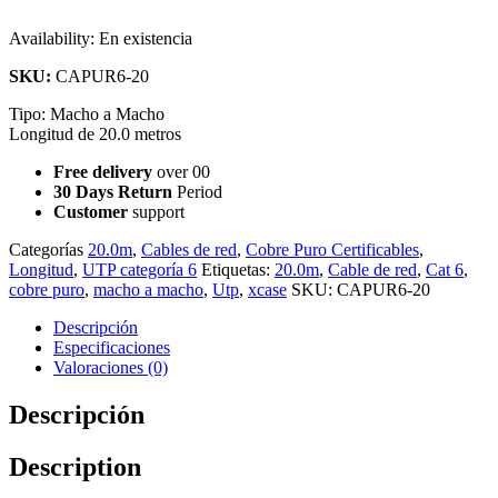
Availability:
En existencia
SKU:
CAPUR6-20
Tipo: Macho a Macho
Longitud de 20.0 metros
Free delivery
over 00
30 Days Return
Period
Customer
support
Categorías
20.0m
,
Cables de red
,
Cobre Puro Certificables
,
Longitud
,
UTP categoría 6
Etiquetas:
20.0m
,
Cable de red
,
Cat 6
,
cobre puro
,
macho a macho
,
Utp
,
xcase
SKU:
CAPUR6-20
Descripción
Especificaciones
Valoraciones (0)
Descripción
Description