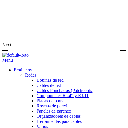
Next
Menu
Productos
Redes
Bobinas de red
Cables de red
Cables Ponchados (Patchcords)
Componentes RJ-45 y RJ-11
Placas de pared
Rosetas de pared
Paneles de parcheo
Organizadores de cables
Herramientas para cables
Varios