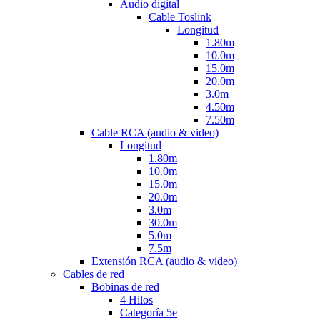
Audio digital
Cable Toslink
Longitud
1.80m
10.0m
15.0m
20.0m
3.0m
4.50m
7.50m
Cable RCA (audio & video)
Longitud
1.80m
10.0m
15.0m
20.0m
3.0m
30.0m
5.0m
7.5m
Extensión RCA (audio & video)
Cables de red
Bobinas de red
4 Hilos
Categoría 5e