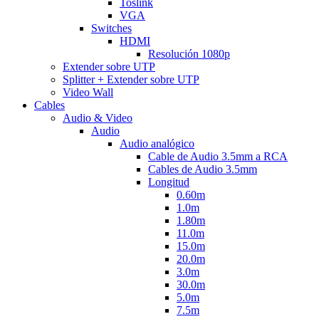
Toslink
VGA
Switches
HDMI
Resolución 1080p
Extender sobre UTP
Splitter + Extender sobre UTP
Video Wall
Cables
Audio & Video
Audio
Audio analógico
Cable de Audio 3.5mm a RCA
Cables de Audio 3.5mm
Longitud
0.60m
1.0m
1.80m
11.0m
15.0m
20.0m
3.0m
30.0m
5.0m
7.5m