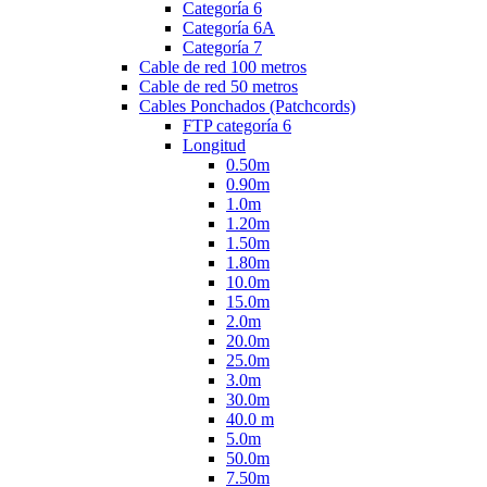
Categoría 6
Categoría 6A
Categoría 7
Cable de red 100 metros
Cable de red 50 metros
Cables Ponchados (Patchcords)
FTP categoría 6
Longitud
0.50m
0.90m
1.0m
1.20m
1.50m
1.80m
10.0m
15.0m
2.0m
20.0m
25.0m
3.0m
30.0m
40.0 m
5.0m
50.0m
7.50m