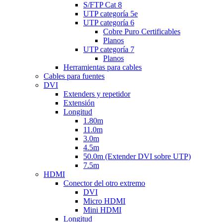
S/FTP Cat 8
UTP categoría 5e
UTP categoría 6
Cobre Puro Certificables
Planos
UTP categoría 7
Planos
Herramientas para cables
Cables para fuentes
DVI
Extenders y repetidor
Extensión
Longitud
1.80m
11.0m
3.0m
4.5m
50.0m (Extender DVI sobre UTP)
7.5m
HDMI
Conector del otro extremo
DVI
Micro HDMI
Mini HDMI
Longitud