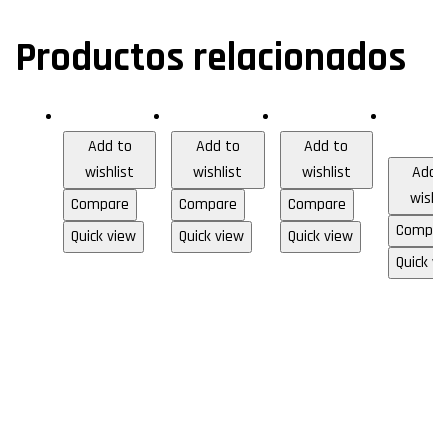
Productos relacionados
HDMI
Audio & Video
Audio & Video
Gabinete
gamer
Add to
Add to
Add to
wishlist
wishlist
wishlist
Add 
wishli
Compare
Compare
Compare
Compar
Quick view
Quick view
Quick view
Cable
Cable
Cable
Quick vi
Gab
HDMI
RCA
RCA
ete
Versi
de
de
ga
ón
1.80
5.0
er