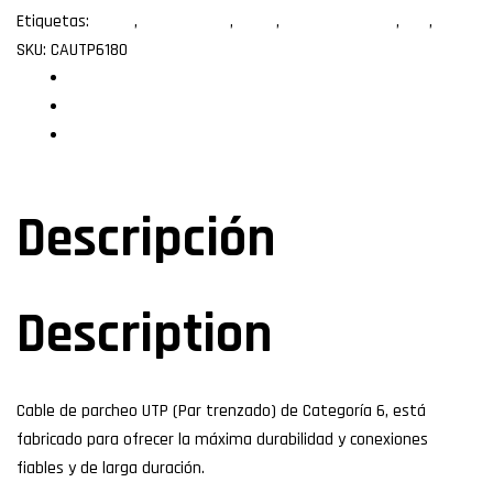
Etiquetas:
1.80m
,
Cable de red
,
Cat 6
,
macho a macho
,
Utp
,
xcase
SKU:
CAUTP6180
Descripción
Especificaciones
Valoraciones (0)
Descripción
Description
Cable de parcheo UTP (Par trenzado) de Categoría 6, está
fabricado para ofrecer la máxima durabilidad y conexiones
fiables y de larga duración.