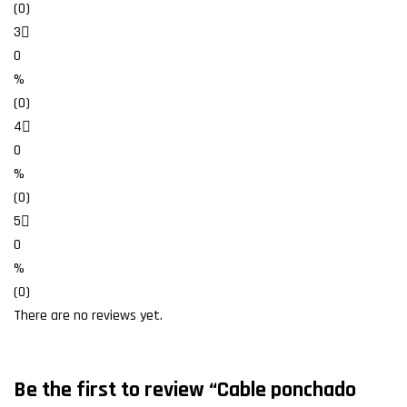
(0)
3
0
%
(0)
4
0
%
(0)
5
0
%
(0)
There are no reviews yet.
Be the first to review “Cable ponchado