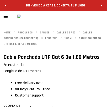
BIENVENIDO A XCASE. CONECTA TU MUNDO
HOME
PRODUCTOS
CABLES
CABLES DE RED
CABLES
PONCHADOS (PATCHCORDS)
LONGITUD
1.80M
CABLE PONCHADO
UTP CAT 6 DE 1.80 METROS
Cable Ponchado UTP Cat 6 De 1.80 Metros
En existencia
Longitud de 1.80 metros
Free delivery
over 00
30 Days Return
Period
Customer
support
Categorías
1.80m
,
Cables de red
,
Longitud
,
UTP categoría 6