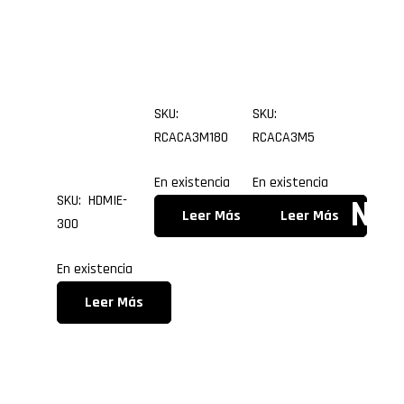
1.3 de
metr
metr
Xca
3.0
os
os
e
metr
SKU:
SKU:
Cry
os
RCACA3M180
RCACA3M5
al
En existencia
En existencia
SKU: HDMIE-
Neg
Leer Más
Leer Más
300
o c
En existencia
4
Leer Más
ven
ado