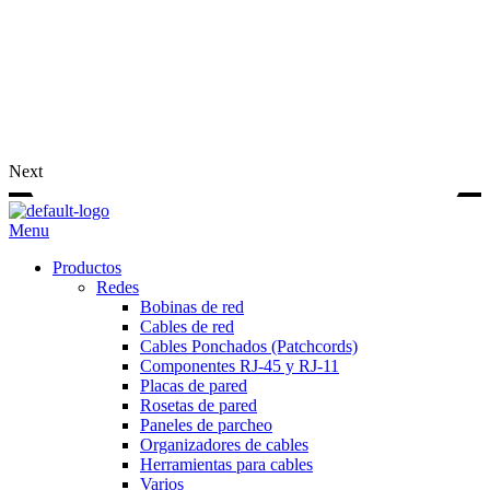
Next
Menu
Productos
Redes
Bobinas de red
Cables de red
Cables Ponchados (Patchcords)
Componentes RJ-45 y RJ-11
Placas de pared
Rosetas de pared
Paneles de parcheo
Organizadores de cables
Herramientas para cables
Varios