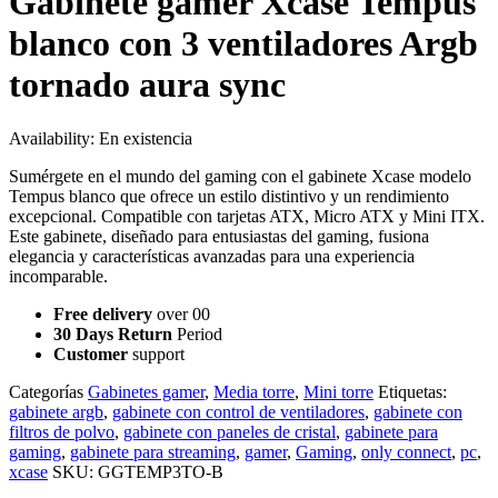
Gabinete gamer Xcase Tempus
blanco con 3 ventiladores Argb
tornado aura sync
Availability:
En existencia
Sumérgete en el mundo del gaming con el gabinete Xcase modelo
Tempus blanco que ofrece un estilo distintivo y un rendimiento
excepcional. Compatible con tarjetas ATX, Micro ATX y Mini ITX.
Este gabinete, diseñado para entusiastas del gaming, fusiona
elegancia y características avanzadas para una experiencia
incomparable.
Free delivery
over 00
30 Days Return
Period
Customer
support
Categorías
Gabinetes gamer
,
Media torre
,
Mini torre
Etiquetas:
gabinete argb
,
gabinete con control de ventiladores
,
gabinete con
filtros de polvo
,
gabinete con paneles de cristal
,
gabinete para
gaming
,
gabinete para streaming
,
gamer
,
Gaming
,
only connect
,
pc
,
xcase
SKU:
GGTEMP3TO-B