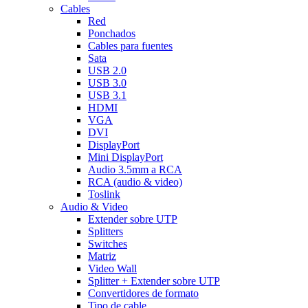
Cables
Red
Ponchados
Cables para fuentes
Sata
USB 2.0
USB 3.0
USB 3.1
HDMI
VGA
DVI
DisplayPort
Mini DisplayPort
Audio 3.5mm a RCA
RCA (audio & video)
Toslink
Audio & Video
Extender sobre UTP
Splitters
Switches
Matriz
Video Wall
Splitter + Extender sobre UTP
Convertidores de formato
Tipo de cable