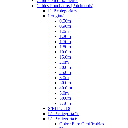
Cable de red 50 metros
Cables Ponchados (Patchcords)
FTP categoría 6
Longitud
0.50m
0.90m
1.0m
1.20m
1.50m
1.80m
10.0m
15.0m
2.0m
20.0m
25.0m
3.0m
30.0m
40.0 m
5.0m
50.0m
7.50m
S/FTP Cat 8
UTP categoría 5e
UTP categoría 6
Cobre Puro Certificables