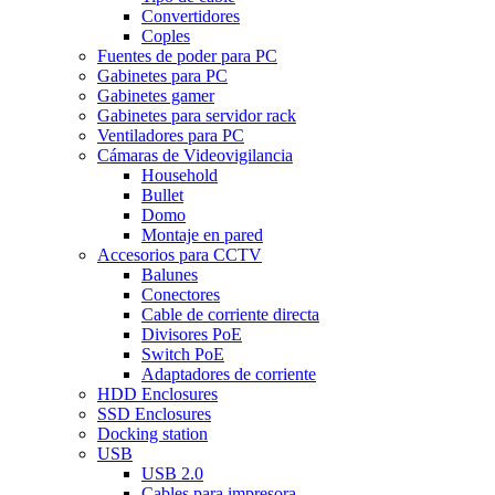
Convertidores
Coples
Fuentes de poder para PC
Gabinetes para PC
Gabinetes gamer
Gabinetes para servidor rack
Ventiladores para PC
Cámaras de Videovigilancia
Household
Bullet
Domo
Montaje en pared
Accesorios para CCTV
Balunes
Conectores
Cable de corriente directa
Divisores PoE
Switch PoE
Adaptadores de corriente
HDD Enclosures
SSD Enclosures
Docking station
USB
USB 2.0
Cables para impresora