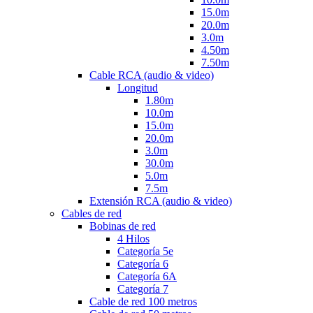
15.0m
20.0m
3.0m
4.50m
7.50m
Cable RCA (audio & video)
Longitud
1.80m
10.0m
15.0m
20.0m
3.0m
30.0m
5.0m
7.5m
Extensión RCA (audio & video)
Cables de red
Bobinas de red
4 Hilos
Categoría 5e
Categoría 6
Categoría 6A
Categoría 7
Cable de red 100 metros