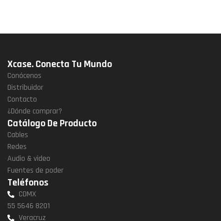
Xcase. Conecta Tu Mundo
Conócenos
Distribuidor
Contacto
¿Dónde comprar?
Catálogo De Producto
Cables
Redes
Audio & video
Fuentes de poder
Teléfonos
CDMX
55 5646 8201
Veracruz