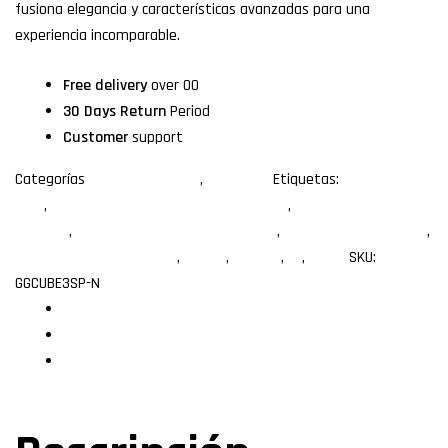
fusiona elegancia y características avanzadas para una
experiencia incomparable.
Free delivery
over 00
30 Days Return
Period
Customer
support
Categorías
Gabinetes gamer
,
Mini torre
Etiquetas:
gabinete
argb
,
gabinete con control de ventiladores
,
gabinete con filtros
de polvo
,
gabinete con paneles de cristal
,
gabinete para gaming
,
gabinete para streaming
,
gamer
,
Gaming
,
pc
,
xcase
SKU:
GGCUBE3SP-N
Descripción
Especificaciones
Valoraciones (0)