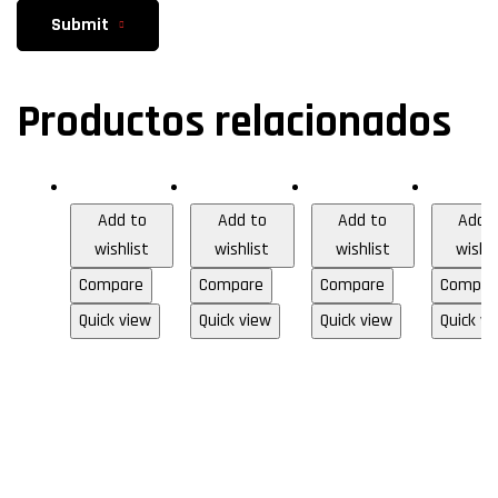
Submit
Productos relacionados
Audio & Video
Audio & Video
HDMI
Audio & 
Add to
Add to
Add to
Add 
wishlist
wishlist
wishlist
wishli
Compare
Compare
Compare
Compar
Quick view
Quick view
Quick view
Quick vi
Cable
Cable
Cable
Cab
RCA
RCA
HDMI
RC
de
de
Versi
de