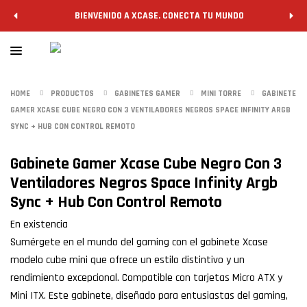
BIENVENIDO A XCASE. CONECTA TU MUNDO
HOME
PRODUCTOS
GABINETES GAMER
MINI TORRE
GABINETE
GAMER XCASE CUBE NEGRO CON 3 VENTILADORES NEGROS SPACE INFINITY ARGB
SYNC + HUB CON CONTROL REMOTO
Gabinete Gamer Xcase Cube Negro Con 3
Ventiladores Negros Space Infinity Argb
Sync + Hub Con Control Remoto
En existencia
Sumérgete en el mundo del gaming con el gabinete Xcase
modelo cube mini que ofrece un estilo distintivo y un
rendimiento excepcional. Compatible con tarjetas Micro ATX y
Mini ITX. Este gabinete, diseñado para entusiastas del gaming,